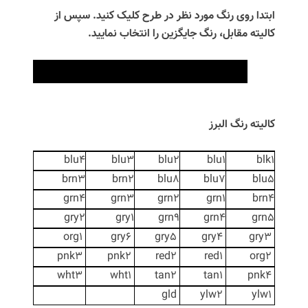
ابتدا روی رنگ مورد نظر در طرح کلیک کنید. سپس از
کالیته مقابل، رنگ جایگزین را انتخاب نمایید.
کالیته رنگ البرز
blu4
blu3
blu2
blu1
blk1
brn3
brn2
blu8
blu7
blu5
grn4
grn3
grn2
grn1
brn4
gry2
gry1
grn9
grn4
grn5
org1
gry6
gry5
gry4
gry3
pnk3
pnk2
red2
red1
org2
wht3
wht1
tan2
tan1
pnk4
gld
ylw2
ylw1