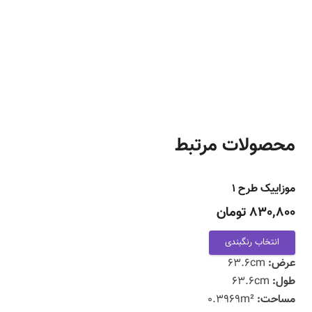
محصولات مرتبط
موزاییک طرح ۱
830,800 تومان
انتخاب رنگبندی
عرض:
63.6cm
طول:
63.6cm
مساحت:
0.3969m²