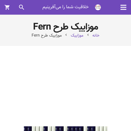
خلاقیت شما را می‌آفرینیم
search
shopping_cart
موزاییک طرح Fern
خانه
موزاییک
موزاییک طرح Fern
chevron_left
chevron_left