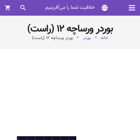
خلاقیت شما را می‌آفرینیم
search
shopping_cart
بوردر ورساچه ۱۲ (راست)
خانه
بوردر
بوردر ورساچه ۱۲ (راست)
chevron_left
chevron_left