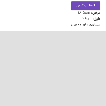
انتخاب رنگبندی
عرض:
18.5cm
طول:
29cm
مساحت:
0.0522m²
بوردر ورساچه ۷
187,600 تومان
انتخاب رنگبندی
عرض:
32.8cm
طول:
29.1cm
مساحت:
0.0928m²