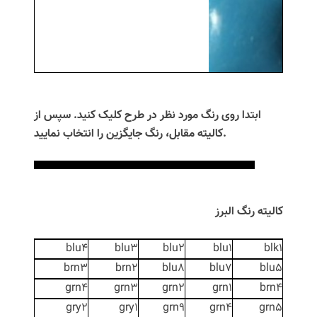
ابتدا روی رنگ مورد نظر در طرح کلیک کنید. سپس از
کالیته مقابل، رنگ جایگزین را انتخاب نمایید.
کالیته رنگ البرز
blu4
blu3
blu2
blu1
blk1
brn3
brn2
blu8
blu7
blu5
grn4
grn3
grn2
grn1
brn4
gry2
gry1
grn9
grn4
grn5