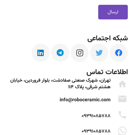
شبکه اجتماعی
اطلاعات تماس
تهران، شهرک صنعتی صفادشت، بلوار فروردین، خیابان
home
هشتم شرقی، پلاک ۱۱۴
mail
info@roboceramic.com
phone
09391085788
09391085788