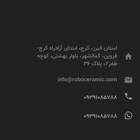
استان البرز، کرج، ابتدای آزادراه کرج-
قزوین، کمالشهر، بلوار بهشتی، کوچه
home
ظفر2، پلاک 36
info@roboceramic.com
mail
phone
09391085788
09391085788