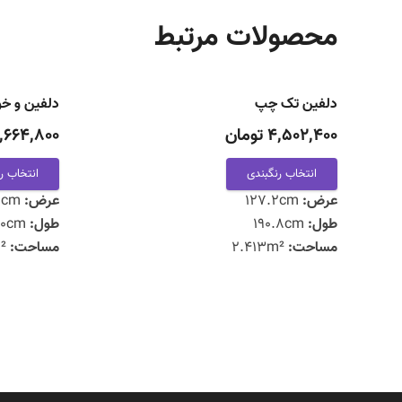
محصولات مرتبط
دلفین تک چپ
دلفین و خو
4,502,400 تومان
7,664,800 توم
انتخاب رنگبندی
انتخاب ر
عرض:
127.2cm
عرض:
241cm
طول:
190.8cm
طول:
170cm
مساحت:
2.413m²
مساحت:
4.097m²