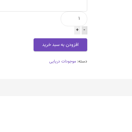
دلفین
تک
-
راست
+
عدد
افزودن به سبد خرید
دسته:
موجودات دریایی