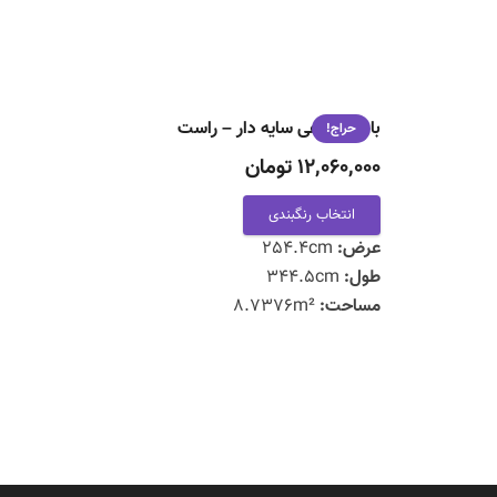
بادبان ماهی سایه دار – راست
حراج!
12,060,000 تومان
انتخاب رنگبندی
عرض:
254.4cm
طول:
344.5cm
مساحت:
8.7376m²