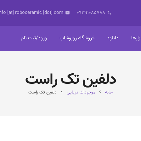
nfo [at] roboceramic [dot] com
09391085788
email
phone
زارها
دانلود
فروشگاه روبوشاپ
ورود/ثبت نام
دلفین تک راست
خانه
موجودات دریایی
دلفین تک راست
chevron_left
chevron_left