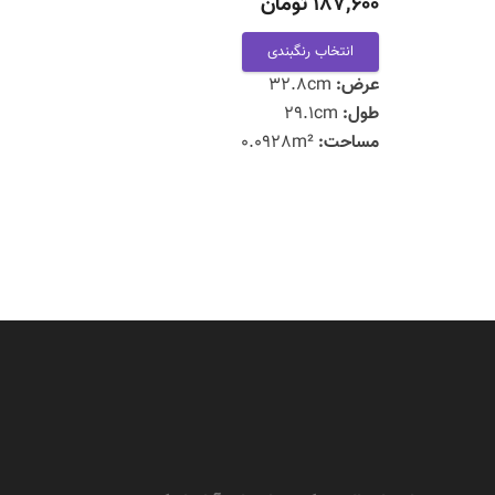
187,600 تومان
انتخاب رنگبندی
عرض:
32.8cm
طول:
29.1cm
مساحت:
0.0928m²