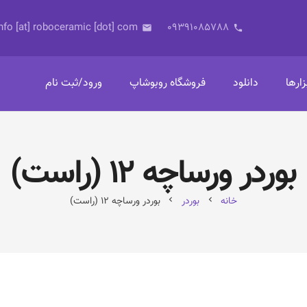
nfo [at] roboceramic [dot] com
09391085788
email
phone
زارها
دانلود
فروشگاه روبوشاپ
ورود/ثبت نام
بوردر ورساچه ۱۲ (راست)
خانه
بوردر
بوردر ورساچه ۱۲ (راست)
chevron_left
chevron_left