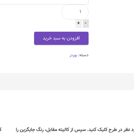
بوردر
ورساچه
+
12
-
(راست)
افزودن به سبد خرید
عدد
دسته:
بوردر
د نظر در طرح کلیک کنید. سپس از کالیته مقابل، رنگ جایگزین را
ک