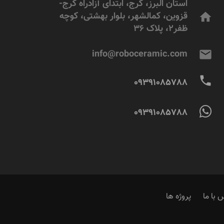
استان البرز، کرج، ابتدای آزادراه کرج-
قزوین، کمالشهر، بلوار بهشتی، کوچه
home
ظفر2، پلاک 36
info@roboceramic.com
mail
phone
09391085788
09391085788
 با ما
پروژه ها