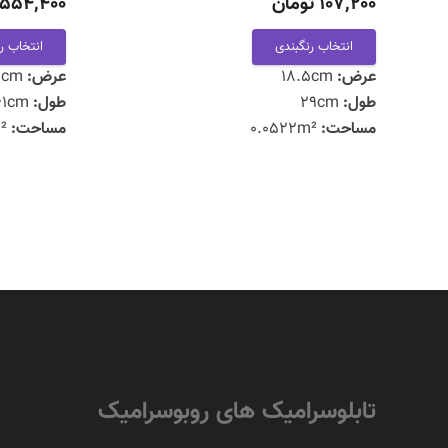
107,200 تومان
1,554,400 توم
انتخاب رنگبندی
انتخاب ر
عرض:
18.5cm
عرض:
132.5cm
طول:
29cm
طول:
61cm
مساحت:
0.0522m²
مساحت:
0.8052m²
تابلوسرامیک های روبوسرامیک