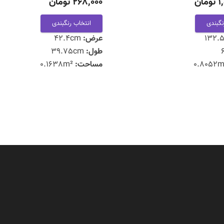
ان
268,000 تومان
نگبندی
انتخاب رنگبندی
عرض:
42.4cm
طول:
39.75cm
مساحت:
0.1638m²