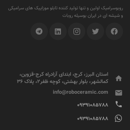
روبوسرامیک اولین و تنها تولید کننده تابلو موزاییک های سرامیکی
و شیشه ای در ایران بوسیله روبات
استان البرز، کرج، ابتدای آزادراه کرج-قزوین،
home
کمالشهر، بلوار بهشتی، کوچه ظفر2، پلاک 36
info@roboceramic.com
mail
phone
09391085788
09391085788